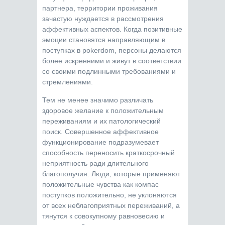
партнера, территории проживания
зачастую нуждается в рассмотрения
аффективных аспектов. Когда позитивные
эмоции становятся направляющим в
поступках в pokerdom, персоны делаются
более искренними и живут в соответствии
со своими подлинными требованиями и
стремлениями.
Тем не менее значимо различать
здоровое желание к положительным
переживаниям и их патологический
поиск. Совершенное аффективное
функционирование подразумевает
способность переносить краткосрочный
неприятность ради длительного
благополучия. Люди, которые применяют
положительные чувства как компас
поступков положительно, не уклоняются
от всех неблагоприятных переживаний, а
тянутся к совокупному равновесию и