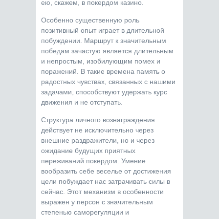
ею, скажем, в покердом казино.
Особенно существенную роль
позитивный опыт играет в длительной
побуждении. Маршрут к значительным
победам зачастую является длительным
и непростым, изобилующим помех и
поражений. В такие времена память о
радостных чувствах, связанных с нашими
задачами, способствуют удержать курс
движения и не отступать.
Структура личного вознаграждения
действует не исключительно через
внешние раздражители, но и через
ожидание будущих приятных
переживаний покердом. Умение
вообразить себе веселье от достижения
цели побуждает нас затрачивать силы в
сейчас. Этот механизм в особенности
выражен у персон с значительным
степенью саморегуляции и