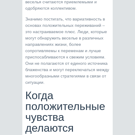
веселья считаются приемлемыми и
одобряются коллективом.
Значимо постигать, что вариативность в
основах положительных переживаний –
это настраиваемое плюс. Люди, которые
могут обнаружить веселье в различных
направлениях жизни, более
сопротивляемы к переменам и лучше
приспосабливаются к свежим условиям.
Они не полагаются от единого источника
блаженства и могут переключаться между
многообразными стратегиями в связи от
ситуации.
Когда
положительные
чувства
делаются