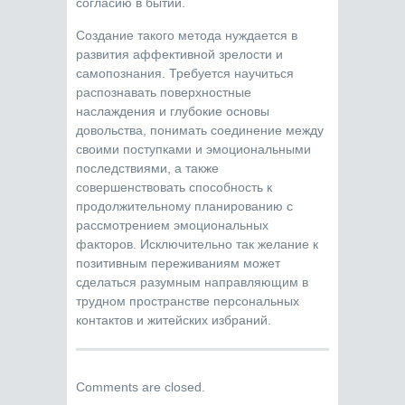
согласию в бытии.
Создание такого метода нуждается в
развития аффективной зрелости и
самопознания. Требуется научиться
распознавать поверхностные
наслаждения и глубокие основы
довольства, понимать соединение между
своими поступками и эмоциональными
последствиями, а также
совершенствовать способность к
продолжительному планированию с
рассмотрением эмоциональных
факторов. Исключительно так желание к
позитивным переживаниям может
сделаться разумным направляющим в
трудном пространстве персональных
контактов и житейских избраний.
Comments are closed.