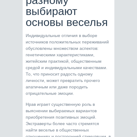
разному
выбирают
основы веселья
Индивидуальные отличия в выборе
источников положительных переживаний
обусловлены множеством аспектов:
генетическими характеристиками,
житейским практикой, общественным
средой и индивидуальными качествами.
То, что приносит радость одному
личности, может превратить прочего
апатичным или даже породить
отрицательные эмоции.
Нрав играет существенную роль в
выяснении выбираемых вариантов
приобретения позитивных эмоций.
Экстраверты более часто стремятся
найти веселье в общественных
отношениях и посторонней стимуляции, в