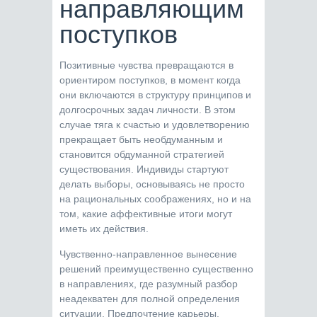
направляющим
поступков
Позитивные чувства превращаются в
ориентиром поступков, в момент когда
они включаются в структуру принципов и
долгосрочных задач личности. В этом
случае тяга к счастью и удовлетворению
прекращает быть необдуманным и
становится обдуманной стратегией
существования. Индивиды стартуют
делать выборы, основываясь не просто
на рациональных соображениях, но и на
том, какие аффективные итоги могут
иметь их действия.
Чувственно-направленное вынесение
решений преимущественно существенно
в направлениях, где разумный разбор
неадекватен для полной определения
ситуации. Предпочтение карьеры,