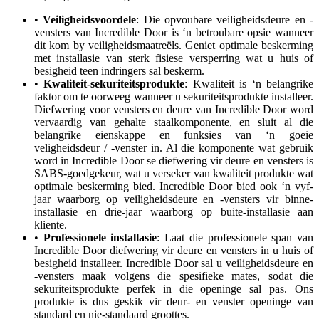
•
Veiligheidsvoordele
: Die opvoubare veiligheidsdeure en -
vensters van Incredible Door is ‘n betroubare opsie wanneer
dit kom by veiligheidsmaatreëls. Geniet optimale beskerming
met installasie van sterk fisiese versperring wat u huis of
besigheid teen indringers sal beskerm.
•
Kwaliteit-sekuriteitsprodukte
: Kwaliteit is ‘n belangrike
faktor om te oorweeg wanneer u sekuriteitsprodukte installeer.
Diefwering voor vensters en deure van Incredible Door word
vervaardig van gehalte staalkomponente, en sluit al die
belangrike eienskappe en funksies van ‘n goeie
veligheidsdeur / -venster in. Al die komponente wat gebruik
word in Incredible Door se diefwering vir deure en vensters is
SABS-goedgekeur, wat u verseker van kwaliteit produkte wat
optimale beskerming bied. Incredible Door bied ook ‘n vyf-
jaar waarborg op veiligheidsdeure en -vensters vir binne-
installasie en drie-jaar waarborg op buite-installasie aan
kliente.
•
Professionele installasie
: Laat die professionele span van
Incredible Door diefwering vir deure en vensters in u huis of
besigheid installeer. Incredible Door sal u veiligheidsdeure en
-vensters maak volgens die spesifieke mates, sodat die
sekuriteitsprodukte perfek in die openinge sal pas. Ons
produkte is dus geskik vir deur- en venster openinge van
standard en nie-standaard groottes.