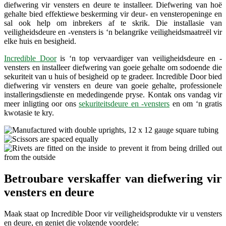
diefwering vir vensters en deure te installeer. Diefwering van hoë
gehalte bied effektiewe beskerming vir deur- en vensteropeninge en
sal ook help om inbrekers af te skrik. Die installasie van
veiligheidsdeure en -vensters is ‘n belangrike veiligheidsmaatreël vir
elke huis en besigheid.
Incredible Door
is ‘n top vervaardiger van veiligheidsdeure en -
vensters en installeer diefwering van goeie gehalte om sodoende die
sekuriteit van u huis of besigheid op te gradeer. Incredible Door bied
diefwering vir vensters en deure van goeie gehalte, professionele
installeringsdienste en mededingende pryse. Kontak ons vandag vir
meer inligting oor ons
sekuriteitsdeure en -vensters
en om ‘n gratis
kwotasie te kry.
Betroubare verskaffer van diefwering vir
vensters en deure
Maak staat op Incredible Door vir veiligheidsprodukte vir u vensters
en deure, en geniet die volgende voordele: